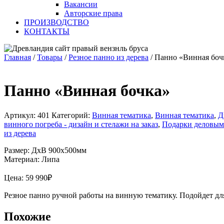
Вакансии
Авторские права
ПРОИЗВОДСТВО
КОНТАКТЫ
Главная
/
Товары
/
Резное панно из дерева
/
Панно «Винная боч
Панно «Винная бочка»
Артикул:
401
Категорий:
Винная тематика
,
Винная тематика
,
Д
винного погреба - дизайн и стелажи на заказ
,
Подарки деловым 
из дерева
Размер: ДхВ 900х500мм
Материал: Липа
Цена:
59 990
₽
Резное панно ручной работы на винную тематику. Подойдет дл
Похожие