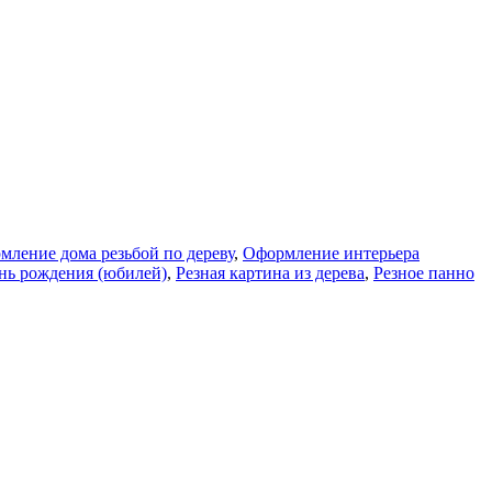
мление дома резьбой по дереву
,
Оформление интерьера
ень рождения (юбилей)
,
Резная картина из дерева
,
Резное панно