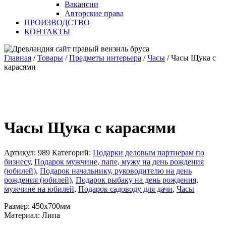
Вакансии
Авторские права
ПРОИЗВОДСТВО
КОНТАКТЫ
Главная
/
Товары
/
Предметы интерьера
/
Часы
/
Часы Щука с
карасями
Часы Щука с карасями
Артикул:
989
Категорий:
Подарки деловым партнерам по
бизнесу
,
Подарок мужчине, папе, мужу на день рождения
(юбилей)
,
Подарок начальнику, руководителю на день
рождения (юбилей)
,
Подарок рыбаку на день рождения,
мужчине на юбилей
,
Подарок садоводу для дачи
,
Часы
Размер: 450х700мм
Материал: Липа