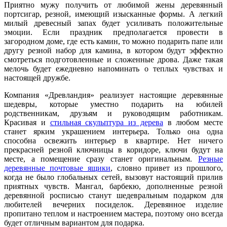
Приятно мужу получить от любимой жены деревянный
портсигар, резной, имеющий изысканные формы. А легкий
милый древесный запах будет усиливать положительные
эмоции. Если праздник предполагается провести в
загородном доме, где есть камин, то можно подарить папе или
другу резной набор для камина, в котором будут эффектно
смотреться подготовленные и сложенные дрова. Даже такая
мелочь будет ежедневно напоминать о теплых чувствах и
настоящей дружбе.
Компания «Древландия» реализует настоящие деревянные
шедевры, которые уместно подарить на юбилей
родственникам, друзьям и руководящим работникам.
Красивая и
стильная скульптура из дерева
в любом месте
станет ярким украшением интерьера. Только она одна
способна освежить интерьер в квартире. Нет ничего
прекрасней резной ключницы в коридоре, ключи будут на
месте, а помещение сразу станет оригинальным.
Резные
деревянные почтовые ящики
, словно привет из прошлого,
когда не было глобальных сетей, вызовут настоящий прилив
приятных чувств. Мангал, барбекю, дополненные резной
деревянной росписью станут шедевральным подарком для
любителей вечерних посиделок. Деревянное изделие
пропитано теплом и настроением мастера, поэтому оно всегда
будет отличным вариантом для подарка.