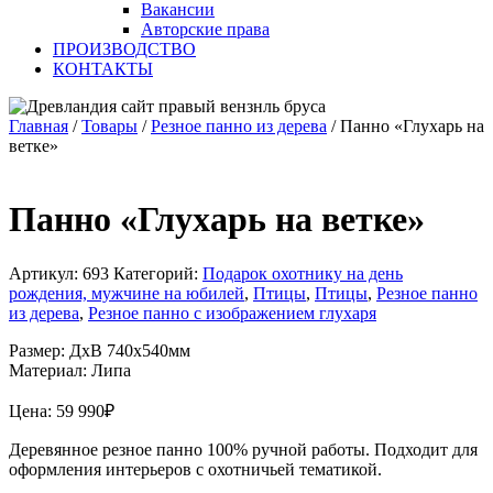
Вакансии
Авторские права
ПРОИЗВОДСТВО
КОНТАКТЫ
Главная
/
Товары
/
Резное панно из дерева
/
Панно «Глухарь на
ветке»
Панно «Глухарь на ветке»
Артикул:
693
Категорий:
Подарок охотнику на день
рождения, мужчине на юбилей
,
Птицы
,
Птицы
,
Резное панно
из дерева
,
Резное панно с изображением глухаря
Размер: ДхВ 740х540мм
Материал: Липа
Цена:
59 990
₽
Деревянное резное панно 100% ручной работы. Подходит для
оформления интерьеров с охотничьей тематикой.