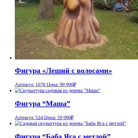
Фигура «Леший с волосами»
Артикул: 1078
Цена:
99 990
₽
Фигура “Маша”
Артикул: 524
Цена:
59 990
₽
Фигура “Баба Яга с метлой”