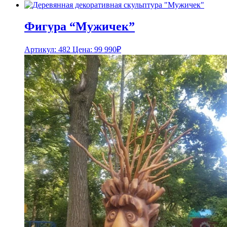
Фигура “Мужичек”
Артикул: 482
Цена:
99 990
₽