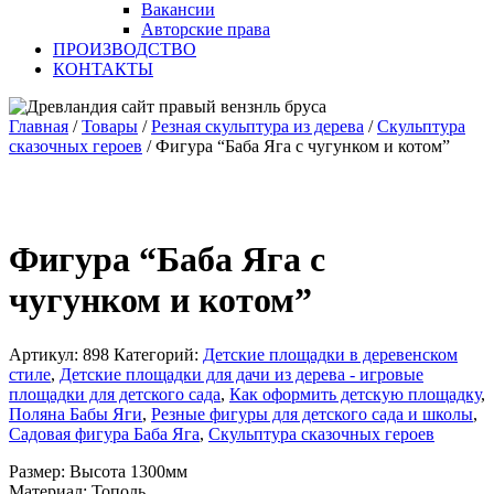
Вакансии
Авторские права
ПРОИЗВОДСТВО
КОНТАКТЫ
Главная
/
Товары
/
Резная скульптура из дерева
/
Скульптура
сказочных героев
/
Фигура “Баба Яга с чугунком и котом”
Фигура “Баба Яга с
чугунком и котом”
Артикул:
898
Категорий:
Детские площадки в деревенском
стиле
,
Детские площадки для дачи из дерева - игровые
площадки для детского сада
,
Как оформить детскую площадку
,
Поляна Бабы Яги
,
Резные фигуры для детского сада и школы
,
Садовая фигура Баба Яга
,
Скульптура сказочных героев
Размер: Высота 1300мм
Материал: Тополь