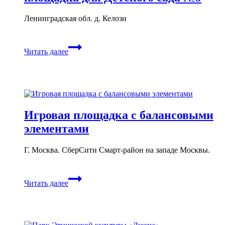
Ленинградская обл. д. Келози
«Сказка»
Читать далее
—
детская
игровая
площадка
для
Детского
сада
Игровая площадка с балансовыми
№9
элементами
Г. Москва. СберСити Смарт-район на западе Москвы.
Игровая
Читать далее
площадка
с
балансовыми
элементами