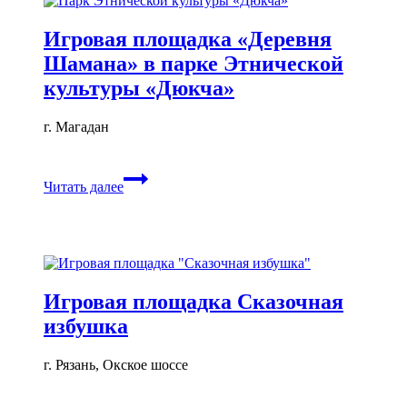
Игровая площадка «Деревня
Шамана» в парке Этнической
культуры «Дюкча»
г. Магадан
Игровая
Читать далее
площадка
«Деревня
Шамана»
в
парке
Этнической
культуры
Игровая площадка Сказочная
«Дюкча»
избушка
г. Рязань, Окское шоссе