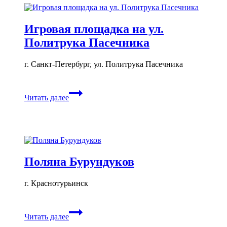
дружиной»
Игровая площадка на ул.
Политрука Пасечника
г. Санкт-Петербург, ул. Политрука Пасечника
Игровая
Читать далее
площадка
на
ул.
Политрука
Пасечника
Поляна Бурундуков
г. Краснотурьинск
Поляна
Читать далее
Бурундуков