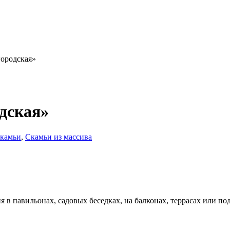
городская»
дская»
камьи
,
Скамьи из массива
 в павильонах, садовых беседках, на балконах, террасах или по