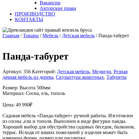
Вакансии
Авторские права
ПРОИЗВОДСТВО
КОНТАКТЫ
Главная
/
Товары
/
Мебель
/
Детская мебель
/
Панда-табурет
Панда-табурет
Артикул:
356
Категорий:
Детская мебель
,
Медведи
,
Резная
дачная мебель из дерева
,
Скульптура животных
,
Табуреты
Размер: Высота 500мм
Материал: Сосна, ель, тополь
Цена:
49 990
₽
Садовая мебель «Панда-табурет» ручной работы. Изготовлен
из сосны ,ели и тополя. Выполнен в виде фигурки панды.
Хороший выбор для обустройства садовых беседок, балконов,
террас. Исходя от ваших пожеланий у изделия может быть
изменена форма, размер или расцветка.