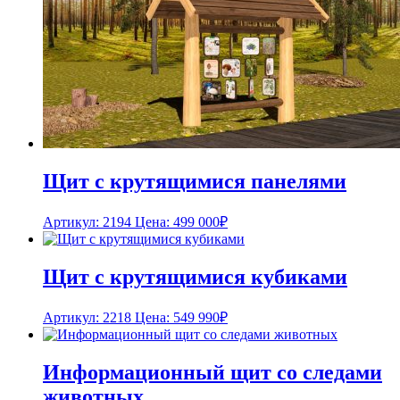
Щит с крутящимися панелями
Артикул: 2194
Цена:
499 000
₽
Щит с крутящимися кубиками
Артикул: 2218
Цена:
549 990
₽
Информационный щит со следами
животных