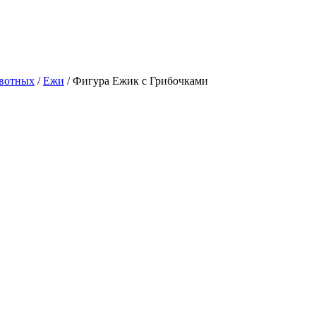
ивотных
/
Ежи
/
Фигура Ежик с Грибочками