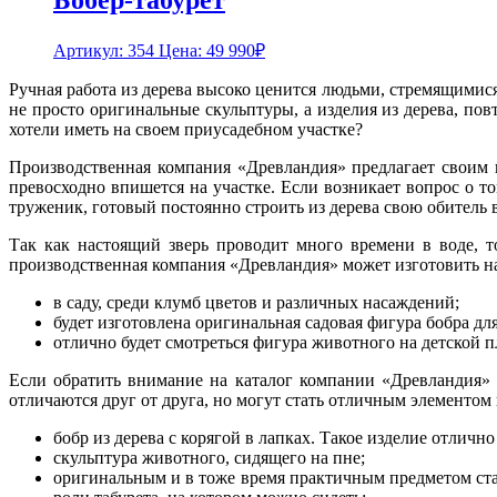
Артикул: 354
Цена:
49 990
₽
Ручная работа из дерева высоко ценится людьми, стремящимися
не просто оригинальные скульптуры, а изделия из дерева, по
хотели иметь на своем приусадебном участке?
Производственная компания «Древландия» предлагает своим к
превосходно впишется на участке. Если возникает вопрос о т
труженик, готовый постоянно строить из дерева свою обитель 
Так как настоящий зверь проводит много времени в воде, т
производственная компания «Древландия» может изготовить на 
в саду, среди клумб цветов и различных насаждений;
будет изготовлена оригинальная садовая фигура бобра для
отлично будет смотреться фигура животного на детской пл
Если обратить внимание на каталог компании «Древландия» 
отличаются друг от друга, но могут стать отличным элементом
бобр из дерева с корягой в лапках. Такое изделие отлично
скульптура животного, сидящего на пне;
оригинальным и в тоже время практичным предметом стане