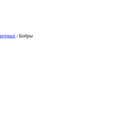
ивотных
/
Бобры