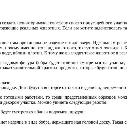
 создать неповторимую атмосферу своего приусадебного участка, 
вторяющие реальных животных. Если вы хотите задействовать т
лиентам оригинальное изделие в виде зверя. Идеальным решени
ом, почему именно этот вид животного, то тут ответ очевиден. 
в воде, вблизи плотин. К тому же выглядит такое животное в ре
о садовая фигура бобра будет отлично смотреться на участке,
заказ удивительной красоты предметы, которые будут отлично с
 дачи;
ощадке. Дети будут в восторге от такого изделия и, непременно 
с готовыми работами, то среди представленных образцов можн
 и декором участка. Можно увидеть следующие работы:
 будет смотреться вблизи водоемов, прудов;
т изделие в виде бобра, держащего над головой доску. Такая с