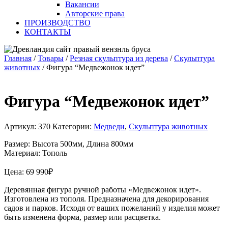
Вакансии
Авторские права
ПРОИЗВОДСТВО
КОНТАКТЫ
Главная
/
Товары
/
Резная скульптура из дерева
/
Скульптура
животных
/
Фигура “Медвежонок идет”
Фигура “Медвежонок идет”
Артикул:
370
Категории:
Медведи
,
Скульптура животных
Размер: Высота 500мм, Длина 800мм
Материал: Тополь
Цена:
69 990
₽
Деревянная фигура ручной работы «Медвежонок идет».
Изготовлена из тополя. Предназначена для декорирования
садов и парков. Исходя от ваших пожеланий у изделия может
быть изменена форма, размер или расцветка.